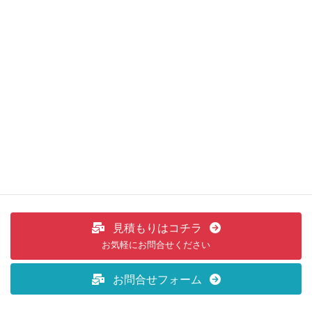
前の記事
進化したオールシーズンタイヤ、
新発売！
2022年8月19日
キャンペーン及び折込チラシ
次の記事
10/2(日) 秋祭り開催！！
2022年9月9日
見積もりはコチラ
お気軽にお問合せください
お問合せフォーム