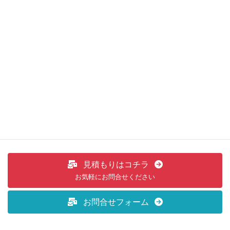
イーグルショップ ウィンターキ
ャンペーン実施中
2022年10月18日
キャンペーン及び折込チラシ
次の記事
11/14(月)～ 当店でも「しが割」
利用できます！
2022年11月12日
見積もりはコチラ
お気軽にお問合せください
お問合せフォーム